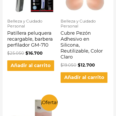
Belleza y Cuidado
Belleza y Cuidado
Personal
Personal
Patillera peluquera
Cubre Pezón
recargable, barbera
Adhesivo en
perfilador GM-710
Silicona,
Reutilizable, Color
$
25.050
$
16.700
Claro
$
19.050
$
12.700
Añadir al carrito
Añadir al carrito
¡Oferta!