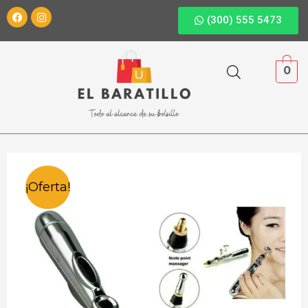
(300) 555 5473
0
¡Oferta!