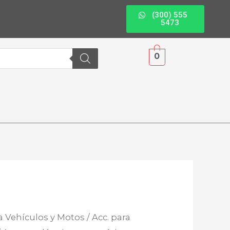
(300) 555
5473
0
a Vehículos y Motos
/
Acc. para