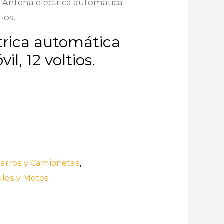
/ Antena eléctrica automática
ios.
trica automática
l, 12 voltios.
0
Carros y Camionetas
,
ulos y Motos