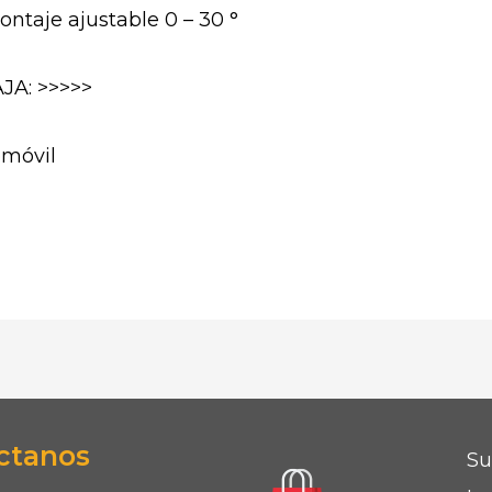
ntaje ajustable 0 – 30 °
JA: >>>>>
omóvil
ctanos
Su