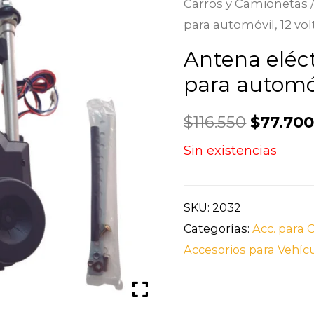
Carros y Camionetas
para automóvil, 12 volt
Antena eléc
para automóvi
$
116.550
$
77.70
Sin existencias
SKU:
2032
Categorías:
Acc. para 
Accesorios para Vehíc