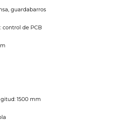
nsa, guardabarros
: control de PCB
 mm
ongitud: 1500 mm
ola