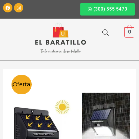
(300) 555 5473
0
¡Oferta!