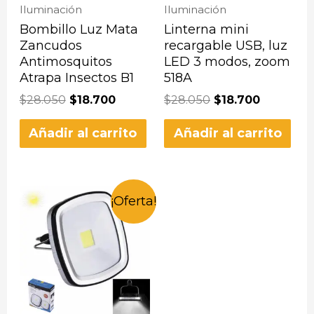
Iluminación
Iluminación
Bombillo Luz Mata
Linterna mini
Zancudos
recargable USB, luz
Antimosquitos
LED 3 modos, zoom
Atrapa Insectos B1
518A
$
28.050
$
18.700
$
28.050
$
18.700
Añadir al carrito
Añadir al carrito
¡Oferta!