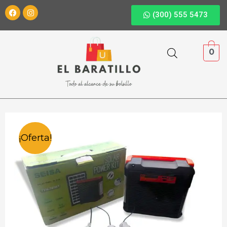
(300) 555 5473
0
¡Oferta!