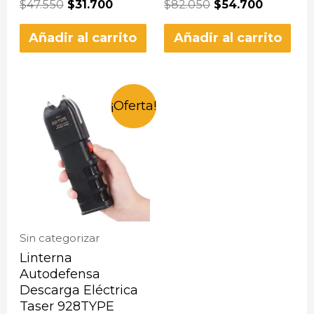
$
47.550
$
31.700
$
82.050
$
54.700
Añadir al carrito
Añadir al carrito
¡Oferta!
Sin categorizar
Linterna
Autodefensa
Descarga Eléctrica
Taser 928TYPE