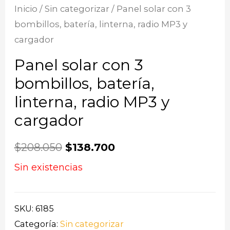
Inicio
/
Sin categorizar
/ Panel solar con 3
bombillos, batería, linterna, radio MP3 y
cargador
Panel solar con 3
bombillos, batería,
linterna, radio MP3 y
cargador
$
208.050
$
138.700
Sin existencias
SKU:
6185
Categoría:
Sin categorizar