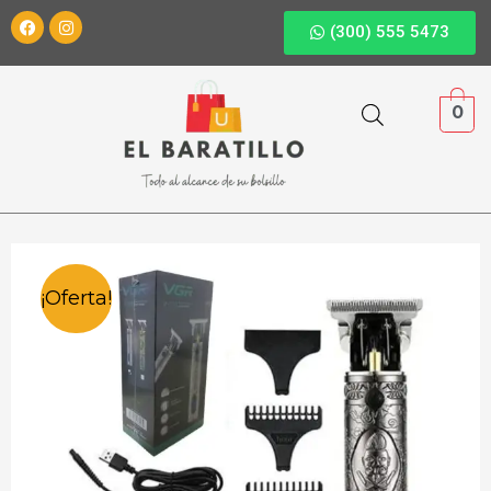
(300) 555 5473
0
¡Oferta!