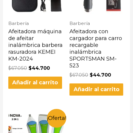
Barbería
Barbería
Afeitadora máquina
Afeitadora con
de afeitar
cargador para carro
inalámbrica barbera
recargable
rasuradora KEMEI
inalámbrica
KM-2024
SPORTSMAN SM-
523
$
67.050
$
44.700
$
67.050
$
44.700
Añadir al carrito
Añadir al carrito
¡Oferta!