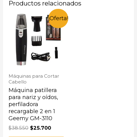
Productos relacionados
¡Oferta!
Máquinas para Cortar
Cabello
Máquina patillera
para nariz y oídos,
perfiladora
recargable 2 en 1
Geemy GM-3110
$
38.550
$
25.700