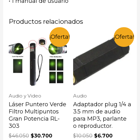
• 1 manual de usuario
Productos relacionados
¡Oferta!
¡Oferta!
Audio y Video
Audio
Láser Puntero Verde
Adaptador plug 1/4 a
Filtro Multipuntos
3.5 mm de audio
Gran Potencia RL-
para MP3, parlante
303
o reproductor.
$
46.050
$
30.700
$
10.050
$
6.700