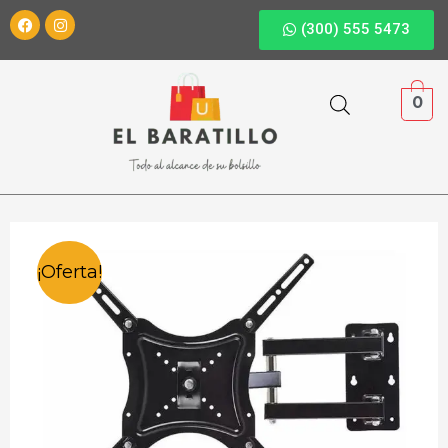
(300) 555 5473
0
¡Oferta!