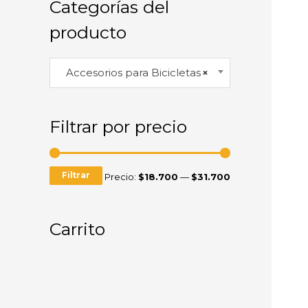
Categorías del
producto
Accesorios para Bicicletas
×
Filtrar por precio
Filtrar
Precio:
$18.700
—
$31.700
Carrito