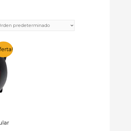
ferta!
ular