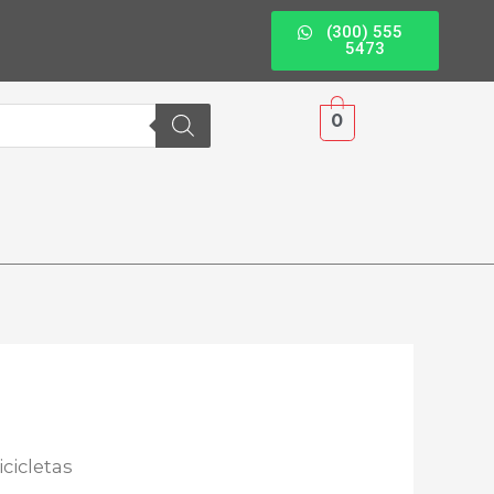
(300) 555
5473
0
icicletas