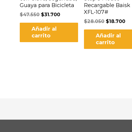
Guaya para Bicicleta
Recargable Baisk
XFL-107#
$
47.550
$
31.700
$
28.050
$
18.700
Añadir al
carrito
Añadir al
carrito