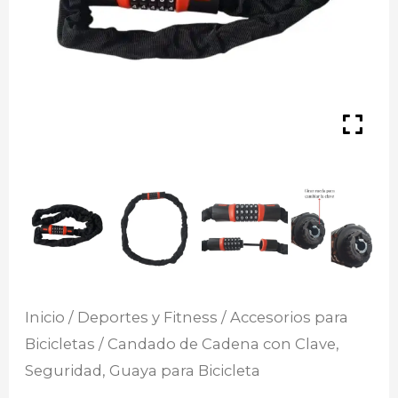
Inicio
/
Deportes y Fitness
/
Accesorios para
Bicicletas
/ Candado de Cadena con Clave,
Seguridad, Guaya para Bicicleta