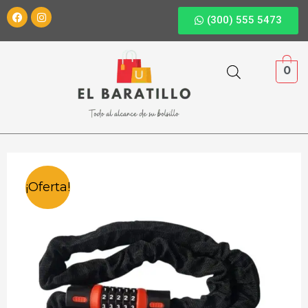
(300) 555 5473
0
¡Oferta!