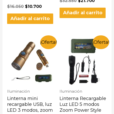
$
32.550
$
21.700
$
16.050
$
10.700
Añadir al carrito
Añadir al carrito
¡Oferta!
¡Oferta!
Iluminación
Iluminación
Linterna mini
Linterna Recargable
recargable USB, luz
Luz LED 5 modos
LED 3 modos, zoom
Zoom Power Style