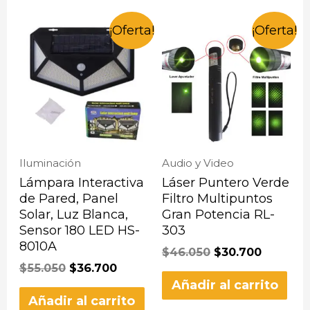
¡Oferta!
¡Oferta!
Iluminación
Audio y Video
Lámpara Interactiva
Láser Puntero Verde
de Pared, Panel
Filtro Multipuntos
Solar, Luz Blanca,
Gran Potencia RL-
Sensor 180 LED HS-
303
8010A
$
46.050
$
30.700
$
55.050
$
36.700
Añadir al carrito
Añadir al carrito