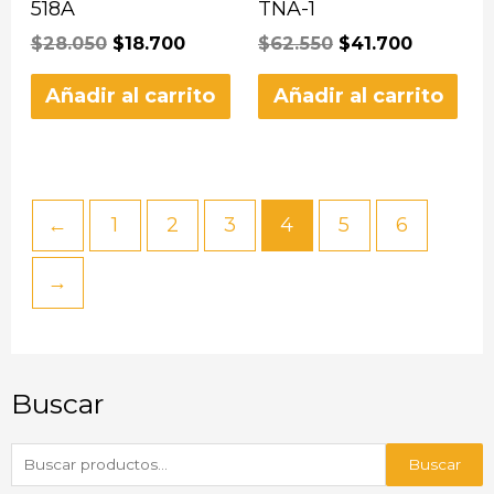
518A
TNA-1
$
28.050
$
18.700
$
62.550
$
41.700
Añadir al carrito
Añadir al carrito
←
1
2
3
4
5
6
→
Buscar
Buscar