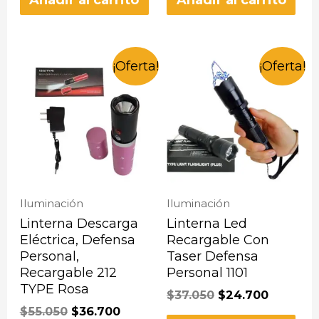
Añadir al carrito
Añadir al carrito
¡Oferta!
¡Oferta!
Iluminación
Iluminación
Linterna Descarga
Linterna Led
Eléctrica, Defensa
Recargable Con
Personal,
Taser Defensa
Recargable 212
Personal 1101
TYPE Rosa
$
37.050
$
24.700
$
55.050
$
36.700