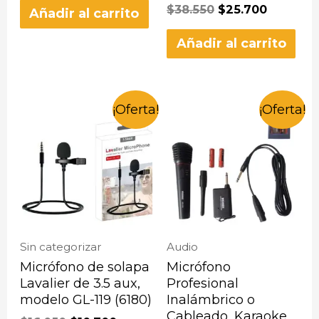
$
38.550
$
25.700
Añadir al carrito
Añadir al carrito
¡Oferta!
¡Oferta!
Sin categorizar
Audio
Micrófono de solapa
Micrófono
Lavalier de 3.5 aux,
Profesional
modelo GL-119 (6180)
Inalámbrico o
Cableado, Karaoke