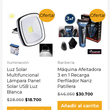
¡Oferta!
¡Oferta!
Iluminación
Barbería
Luz Solar
Máquina Afeitadora
Multifuncional
3 en 1 Recarga
Lámpara Panel
Perfilador Nariz
Solar USB Luz
Patillera
Blanca
$
46.050
$
30.700
$
28.050
$
18.700
Añadir al carrito