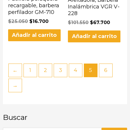
recargable, barbera
Inalámbrica VGR V-
perfilador GM-710
228
$
25.050
$
16.700
$
101.550
$
67.700
Añadir al carrito
Añadir al carrito
←
1
2
3
4
5
6
→
Buscar