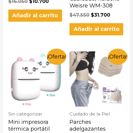
$
16.050
$
10.700
Weisre WM-308
$
47.550
$
31.700
Añadir al carrito
Añadir al carrito
¡Oferta!
¡Oferta!
Sin categorizar
Cuidado de la Piel
Mini impresora
Parches
térmica portátil
adelgazantes