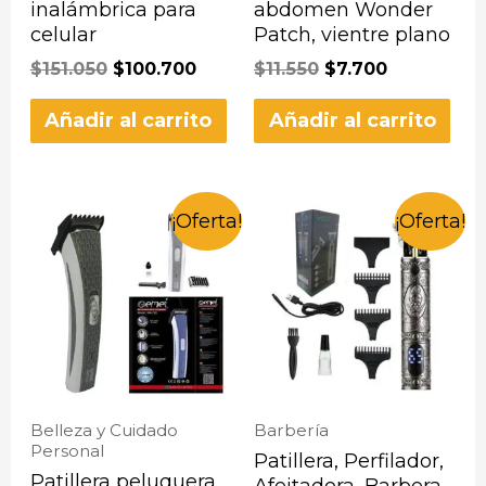
inalámbrica para
abdomen Wonder
celular
Patch, vientre plano
$
151.050
$
100.700
$
11.550
$
7.700
Añadir al carrito
Añadir al carrito
¡Oferta!
¡Oferta!
Belleza y Cuidado
Barbería
Personal
Patillera, Perfilador,
Patillera peluquera
Afeitadora, Barbera