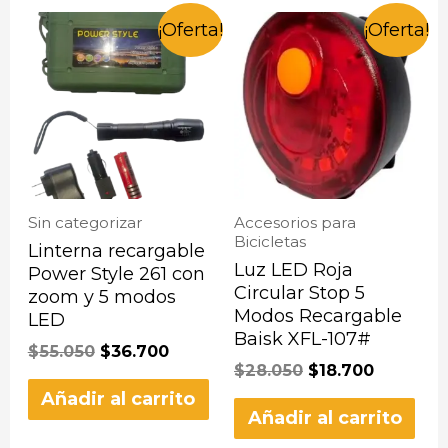
¡Oferta!
¡Oferta!
Sin categorizar
Accesorios para
Bicicletas
Linterna recargable
Luz LED Roja
Power Style 261 con
Circular Stop 5
zoom y 5 modos
Modos Recargable
LED
Baisk XFL-107#
$
55.050
$
36.700
$
28.050
$
18.700
Añadir al carrito
Añadir al carrito